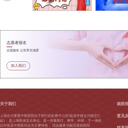
志愿者报名
志愿服务 让世界充满爱
加入我们
关于我们
就医
上海合川莱茵中医医院位于闵行区虹桥中心区域(吴中路合川路交汇
意见
处)， 是上海医保定点单位。是一所集医疗、教学、科研，于一体的
以中医及中西医结合为主要特色， 综合服务功能完善的医院...
联系